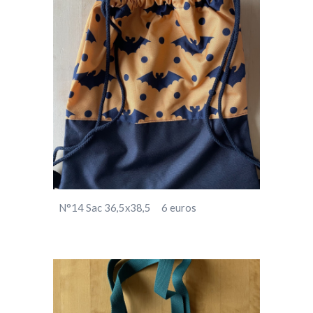
N°14
Sac
3
6,5
x3
8,5
6
euros