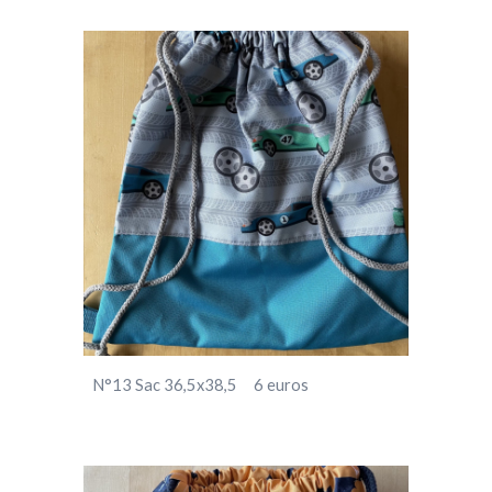
N°13
Sac
3
6,5
x3
8,5
6
euros