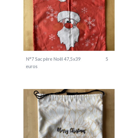
N°
7
Sac père Noël 47,5x39 5
euros