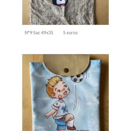
N°
9
Sac
49
x
35
5
euros