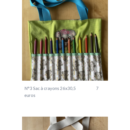
N°
3
Sac à crayons 26x30,5 7
euros