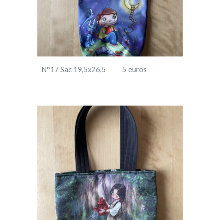
N°17 Sac
19,5
x2
6,5
5
euros