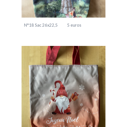
N°18 Sac
26
x2
2,5
5
euros