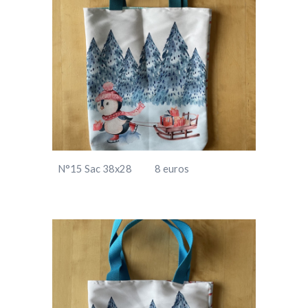
N°15
Sac
38x
28
8
euros